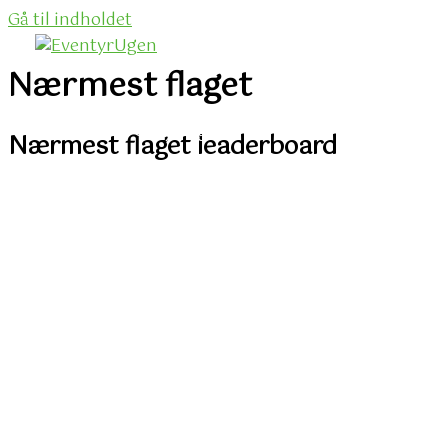
Gå til indholdet
Nærmest flaget
Om EventyrUgen
Nærmest flaget leaderboard
Praktiske Oplysninger
Priser & Overnatning
Præmier & Sponsorer